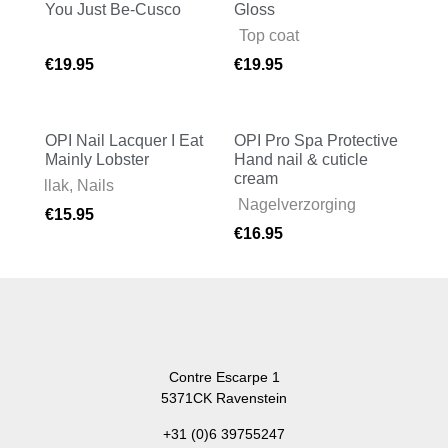
You Just Be-Cusco
Gloss
Nails
Nails
,
Top coat
€
19.95
€
19.95
OPI Nail Lacquer I Eat
OPI Pro Spa Protective
Mainly Lobster
Hand nail & cuticle
cream
Nagellak
,
Nails
Body
,
Nagelverzorging
€
15.95
€
16.95
Contre Escarpe 1
5371CK Ravenstein
+31 (0)6 39755247