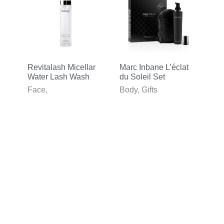
Revitalash Micellar
Marc Inbane L’éclat
Mak
Water Lash Wash
du Soleil Set
Po
Face
,
Body
,
Gifts
Fa
Gezichtsverzorging
€
54.90
€
1
€
36.00
BEKIJK ALLE PRODUCTEN