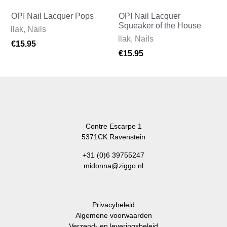
OPI Nail Lacquer Pops
OPI Nail Lacquer
Squeaker of the House
gellak
,
Nails
Nagellak
,
Nails
€
15.95
€
15.95
Contre Escarpe 1
5371CK Ravenstein
+31 (0)6 39755247
midonna@ziggo.nl
Privacybeleid
Algemene voorwaarden
Verzend- en leveringsbeleid