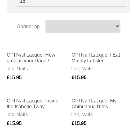
Sorteer op
OPI Nail Lacquer How
OPI Nail Lacquer I Eat
great is your Dane?
Mainly Lobster
gellak
,
Nails
Nagellak
,
Nails
€
15.95
€
15.95
OPI Nail Lacquer Inside
OPI Nail Lacquer My
the Isabelle Tway
Chihuahua Bites
gellak
,
Nails
Nagellak
,
Nails
€
15.95
€
15.95