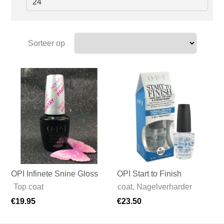
Sorteer op
OPI Infinete Snine Gloss
OPI Start to Finish
ils
,
Top coat
Base coat
,
Nagelverharder
€
19.95
€
23.50