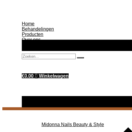
Ga
naar
de
inhoud
Home
Behandelingen
Producten
Over ons
Contact
Zoeken...
€
0.00
Winkelwagen
Midonna Nails Beauty & Style