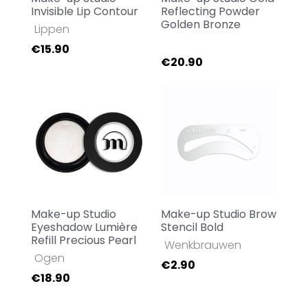
Invisible Lip Contour
Reflecting Powder
Golden Bronze
Face
,
Lippen
Face
€
15.90
€
20.90
Make-up Studio
Make-up Studio Brow
Eyeshadow Lumière
Stencil Bold
Refill Precious Pearl
Face
,
Wenkbrauwen
Face
,
Ogen
€
2.90
€
18.90