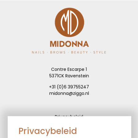
Contre Escarpe 1
5371CK Ravenstein
+31 (0)6 39755247
midonna@ziggo.nl
Privacybeleid
Algemene voorwaarden
Privacybeleid
Verzend- en leveringsbeleid